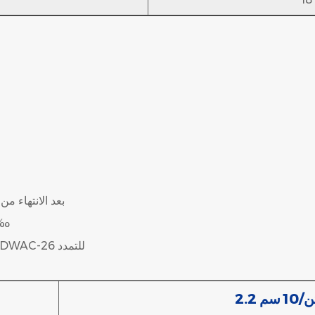
1) بعد الانتهاء
2) يجب أن يكون الطول الزا
3) قبول اختبار مطابقة الشد باستخدام تركيبات ODWAC-26 للتمدد
10 سم