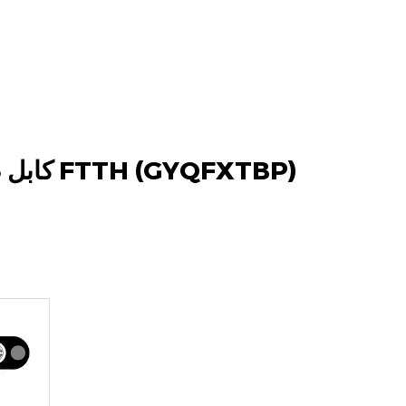
كابل ضوئي منزلي عادي FTTH (GYQFXTBP)