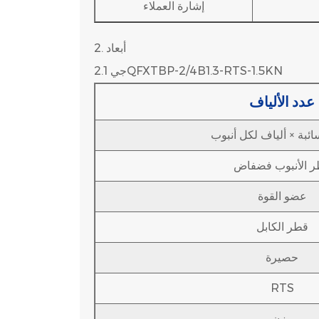
إشارة العملاء
أبعاد
2.
2.1 جيQFXTBP-2/4B1.3-RTS-1.5KN
عدد الألياف
ائبة × ألياف لكل أنبوب
 الأنبوب فضفاض
عضو القوة
قطر الكابل
حصيرة
RTS
وزن