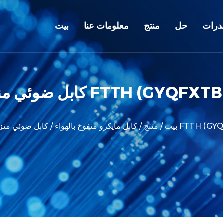
درات
حل
منتج
معلومات عنا
بيت
 عادي FTTH (GYQFXTBP)
بيت
/
منتج
/
كابل مايكرو منفوخ بالهواء
/