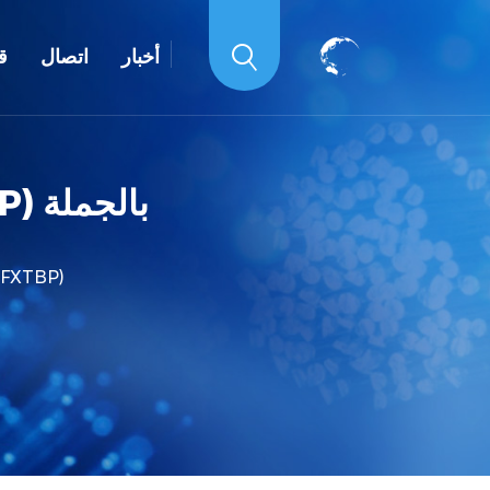
أخبار
اتصال
ق
كابل ضوئي منزلي عادي FTTH (GYQFXTBP) بالجملة
كابل ضوئي منزلي