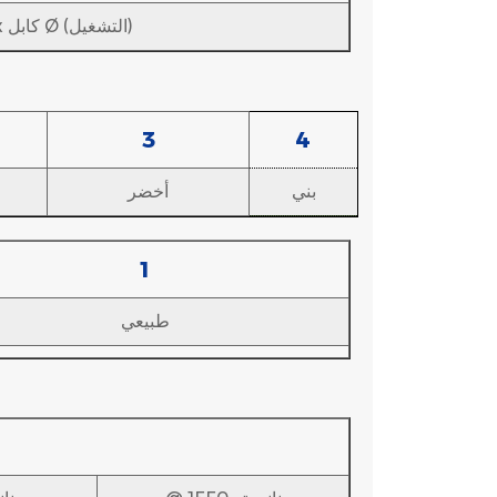
30x كابل Ø (التثبيت)، 15x كابل Ø (التشغيل)
3
4
بني
أخضر
1
طبيعي