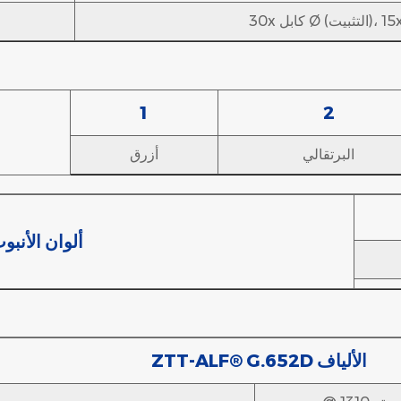
1
2
البرتقالي
أزرق
ألوان الأنبو
ZTT-ALF® G.652D الألياف