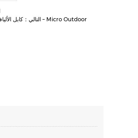
ا
التالي：كابل الألياف الضوئية ذو الأنبوب السائب – Micro Outdoor