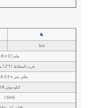
4
1x4
1.8 ± 0.1 ملم
فرب المطاط: 1.1*1.2 مللي متر*2
2.8*5.8 مللي متر ± 0.3
0.8 كيلو نيوتن
1.5KN
18 كجم/كم ±15%