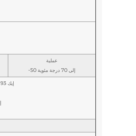
عملية
-50 إلى 70 درجة مئوية
إيك 60793-1، إيك 60793-2، إيك 60794-4-20
إيك 4