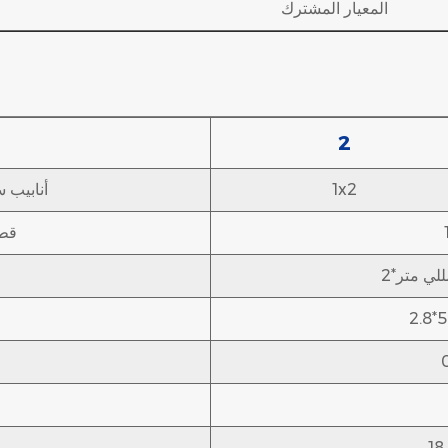
المعيار المشترك
2
1x2
أنابيب س
قطر