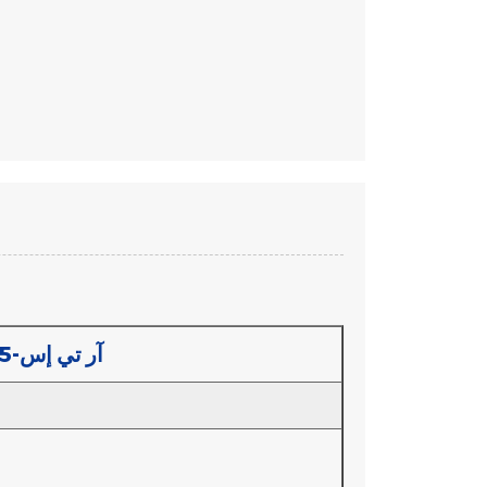
GYQFXTBP-2/4/8B1.3-آر تي إس-1.5 كيلو نيوتن